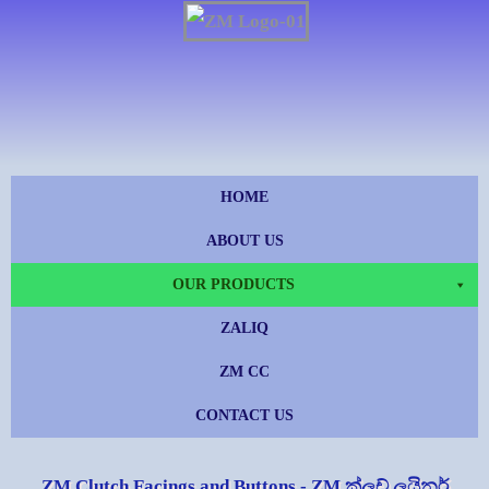
Skip
to
content
HOME
ABOUT US
OUR PRODUCTS
ZALIQ
ZM CC
CONTACT US
ZM Clutch Facings and Buttons - ZM ක්ලච් ලයිනර්