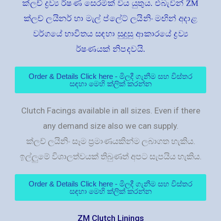
ක්ලච් ද්‍රව්‍ය ර්ෂණ සෙරමික් විය යුතුය. එබැවින් ZM
ක්ලච් ලයිනර් හා මැල් ප්ලේට් ලයිනිං මඟින් අදාළ
වර්ගයේ භාවිතය සඳහා සුදුසු ආකාරයේ ද්‍රව්‍ය
ර්ෂණයක් නිපදවයි.
Order & Details Click here - මිලදී ගැනීම සහ විස්තර
සඳහා මෙහි ක්ලික් කරන්න
Clutch Facings available in all sizes. Even if there
any demand size also we can supply.
ක්ලච් ලයිනිං සෑම ප්‍රමාණයකින්ම ලබාගත හැකිය.
ඉල්ලුමේ විශාලත්වයක් තිබුණත් අපට සැපයිය හැකිය.
Order & Details Click here - මිලදී ගැනීම සහ විස්තර
සඳහා මෙහි ක්ලික් කරන්න
ZM Clutch Linings