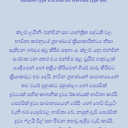
suitable type Friction for relevant type use.
ක්ලච් ලයිනිං එන්ජින් සහ යාන්ත්‍රික පද්ධති වල
භාවිතා කරනුයේ ග්‍රහණයේ ක්‍රියාකාරිත්වය නිසා
ඇතිවන ශබ්දය අඩු කිරීම සඳහා ය. ක්ලච් යනු එන්ජින්
සංරචක වන අතර එය එන්ජිම තුළ ඩ්‍රයිව් පතුවළක්
යෙදීමෙන් හෝ අක්‍රීය කිරීමෙන් ගියර් මාරු කිරීමට
ක්‍රියාකරුට ඉඩ දෙයි. නවීන ග්‍රහණයන් සාමාන්‍යයෙන්
තඹ වයර් මුහුණට මුහුණලා හෝ සෙරමික්
ද්‍රව්‍යයක් සහිත කාබනික ද්‍රව්‍ය ර්ෂණයක් භාවිතා කරයි.
සෙරමික් ද්‍රව්‍ය සාමාන්‍යයෙන් රේසිං හෝ හෙවි ඩියුටිං
වැනි බර යෙදුම්වල භාවිතා වේ, නමුත් දැඩි සෙරමික්
ද්‍රව්‍ය ෆ්ලයි වීල් සහ පීඩන තහඩු ඇඳීම වැඩි කරයි.