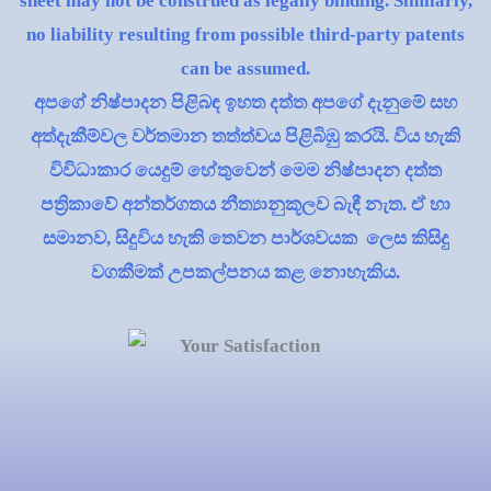
sheet may not be construed as legally binding. Similarly,
no liability resulting from possible third-party patents
can be assumed.
අපගේ නිෂ්පාදන පිළිබඳ ඉහත දත්ත අපගේ දැනුමේ සහ
අත්දැකීම්වල වර්තමාන තත්ත්වය පිළිබිඹු කරයි. විය හැකි
විවිධාකාර යෙදුම් හේතුවෙන් මෙම නිෂ්පාදන දත්ත
පත්‍රිකාවේ අන්තර්ගතය නීත්‍යානුකූලව බැඳී නැත. ඒ හා
සමානව, සිදුවිය හැකි තෙවන පාර්ශවයක ලෙස කිසිදු
වගකීමක් උපකල්පනය කළ නොහැකිය.